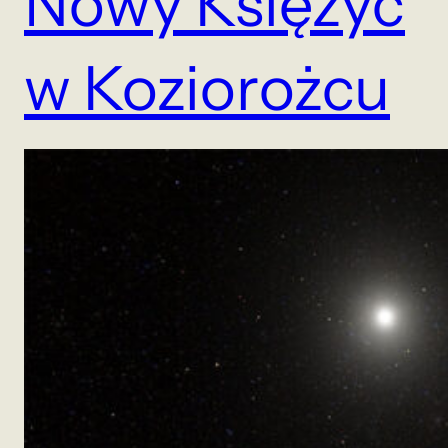
Nowy Księżyc
w Koziorożcu