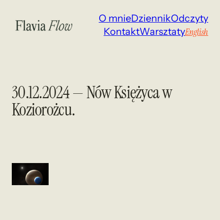
Przejdź
O mnie
Dziennik
Odczyty
do
Kontakt
Warsztaty
English
treści
30.12.2024 — Nów Księżyca w
Koziorożcu.