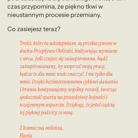
czas przypomina, że piękno tkwi w
nieustannym procesie przemiany.
Co zasiejesz teraz?
T
reści, które tu udostępniam, są przekazywane w
duchu Przepływu Obfitości, kultywując wymianę
z serca. Jeśli czujesz się zainspirowana, bądź
zainspirowanany, by wesprzeć moją pracę,
będzie to dla mnie wiele znaczyć. I nie tylko dla
mnie. Dzięki bezinteresownemu cyklowi dawania
i brania kontynuujemy wspólny rozwój, tworząc
społeczność opartą na prawdziwej hojności i
wzajemnym wsparciu. Dziękuję, że jesteś częścią
tej pięknej podróży ze mną.
Z kosmiczną miłością,
Flavia