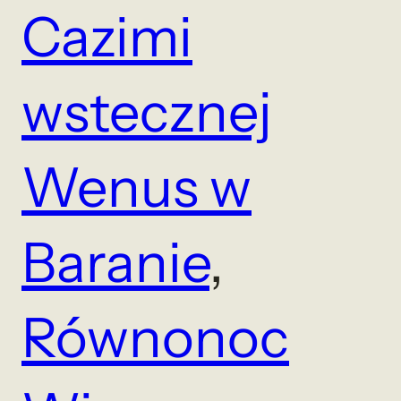
Cazimi
wstecznej
Wenus w
Baranie
, 
Równonoc