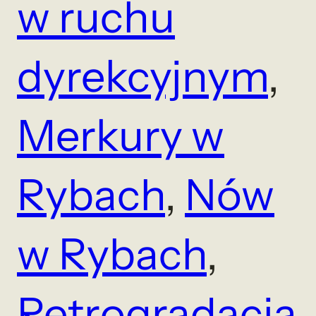
w ruchu
dyrekcyjnym
, 
Merkury w
Rybach
, 
Nów
w Rybach
, 
Retrogradacja