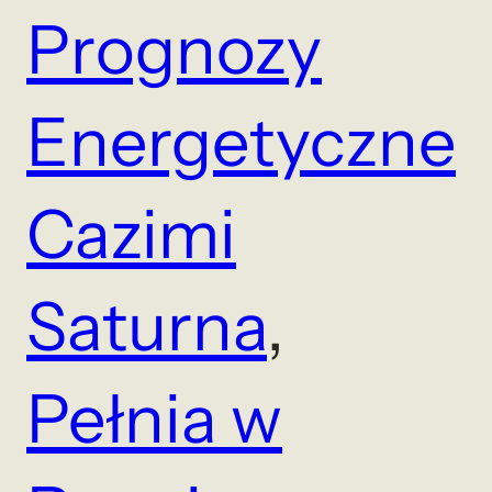
Prognozy
Energetyczne
Cazimi
Saturna
, 
Pełnia w