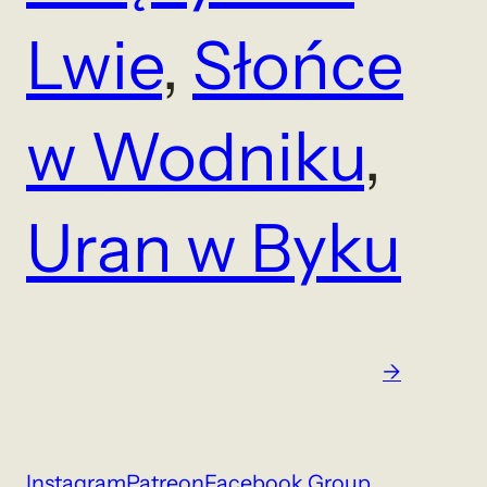
Lwie
, 
Słońce
w Wodniku
, 
Uran w Byku
→
Instagram
Patreon
Facebook Group