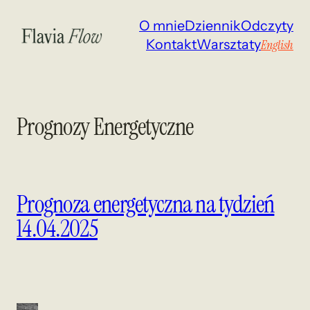
Przejdź
O mnie
Dziennik
Odczyty
do
Kontakt
Warsztaty
English
treści
Prognozy Energetyczne
Prognoza energetyczna na tydzień
14.04.2025