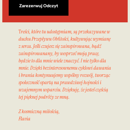
Zarezerwuj Odczyt
T
reści, które tu udostępniam, są przekazywane w
duchu Przepływu Obfitości, kultywując wymianę
z serca. Jeśli czujesz się zainspirowana, bądź
zainspirowanany, by wesprzeć moją pracę,
będzie to dla mnie wiele znaczyć. I nie tylko dla
mnie. Dzięki bezinteresownemu cyklowi dawania
i brania kontynuujemy wspólny rozwój, tworząc
społeczność opartą na prawdziwej hojności i
wzajemnym wsparciu. Dziękuję, że jesteś częścią
tej pięknej podróży ze mną.
Z kosmiczną miłością,
Flavia