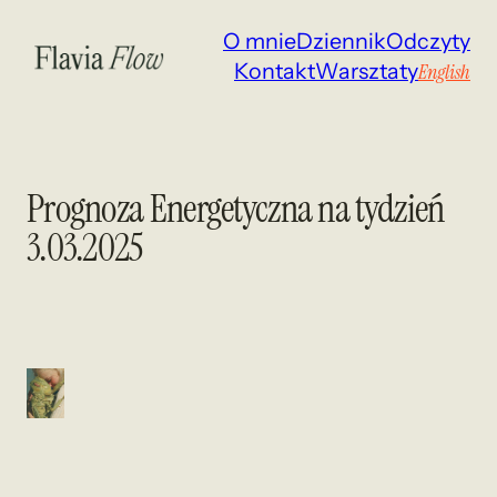
Przejdź
O mnie
Dziennik
Odczyty
do
Kontakt
Warsztaty
English
treści
Prognoza Energetyczna na tydzień
3.03.2025