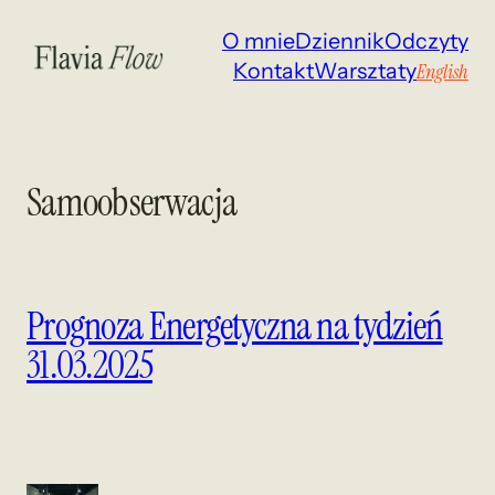
Przejdź
O mnie
Dziennik
Odczyty
do
Kontakt
Warsztaty
English
treści
Samoobserwacja
Prognoza Energetyczna na tydzień
31.03.2025