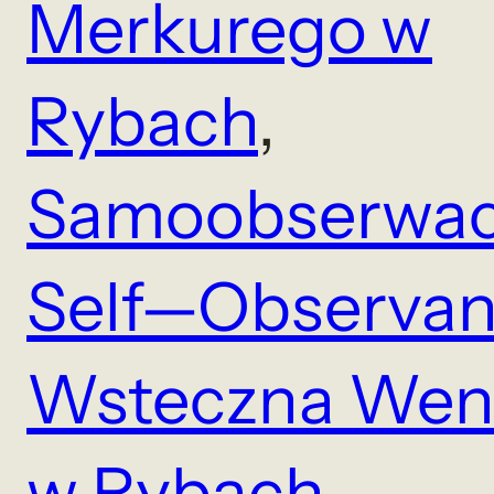
Merkurego w
Rybach
, 
Samoobserwac
Self—Observa
Wsteczna Wen
w Rybach