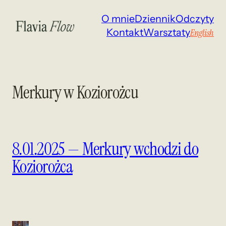
Przejdź
O mnie
Dziennik
Odczyty
do
Kontakt
Warsztaty
English
treści
Merkury w Koziorożcu
8.01.2025 — Merkury wchodzi do
Koziorożca