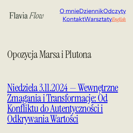
Przejdź
O mnie
Dziennik
Odczyty
do
Kontakt
Warsztaty
English
treści
Opozycja Marsa i Plutona
Niedziela 3.11.2024 — Wewnętrzne
Zmagania i Transformacje: Od
Konfliktu do Autentyczności i
Odkrywania Wartości