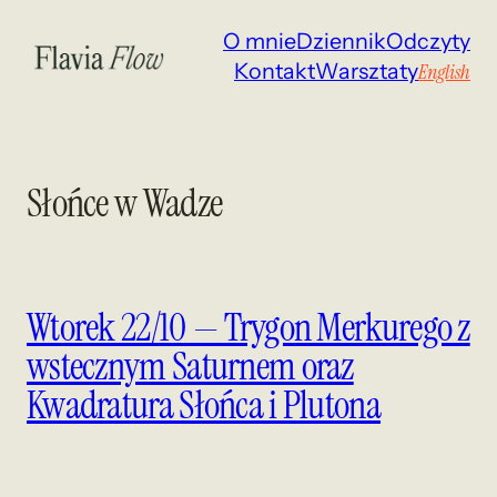
Przejdź
O mnie
Dziennik
Odczyty
do
Kontakt
Warsztaty
English
treści
Słońce w Wadze
Wtorek 22/10 — Trygon Merkurego z
wstecznym Saturnem oraz
Kwadratura Słońca i Plutona