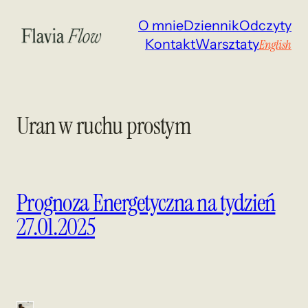
Przejdź
O mnie
Dziennik
Odczyty
do
Kontakt
Warsztaty
English
treści
Uran w ruchu prostym
Prognoza Energetyczna na tydzień
27.01.2025