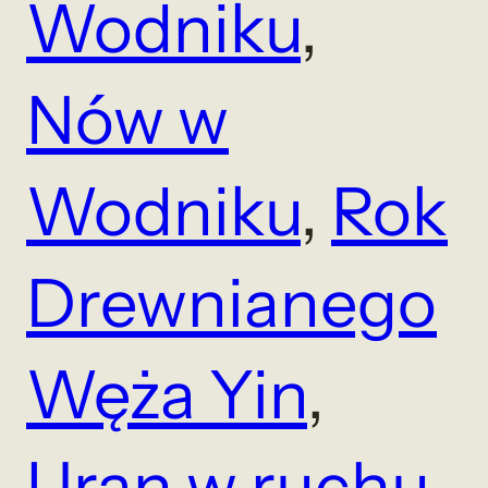
Wodniku
, 
Nów w
Wodniku
, 
Rok
Drewnianego
Węża Yin
, 
Uran w ruchu