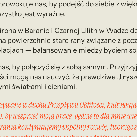
 prowokuje nas, by podejść do siebie z wi
szystko jest wyraźne.
ona w Baranie i Czarnej Lilith w Wadze do
na powierzchnię stare rany związane z po
relacjach — balansowanie między byciem so
as, by połączyć się z sobą samym. Przyjrzyj
i mogą nas nauczyć, że prawdziwe „błyszcz
ymi światłami i cieniami.
azywane w duchu Przepływu Obfitości, kultywując 
y wesprzeć moją pracę, będzie to dla mnie wiele 
rania kontynuujemy wspólny rozwój, tworząc s