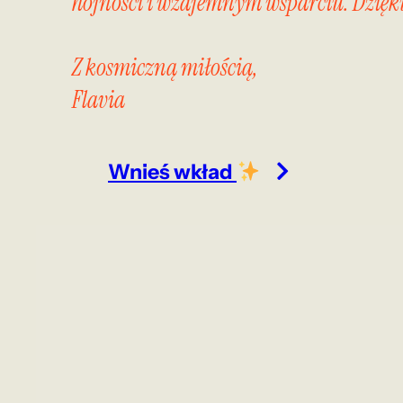
hojności i wzajemnym wsparciu. Dziękuję
Z kosmiczną miłością,
Flavia
Wnieś wkład