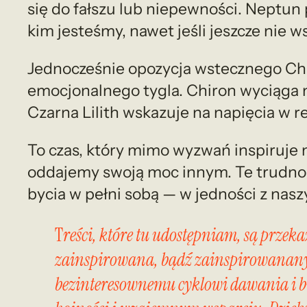
się do fałszu lub niepewności. Neptun
kim jesteśmy, nawet jeśli jeszcze nie w
Jednocześnie opozycja wstecznego Chir
emocjonalnego tygla. Chiron wyciąga 
Czarna Lilith wskazuje na napięcia w 
To czas, który mimo wyzwań inspiruje n
oddajemy swoją moc innym. Te trudnośc
bycia w pełni sobą — w jedności z nasz
T
reści, które tu udostępniam, są przek
zainspirowana, bądź zainspirowanany, b
bezinteresownemu cyklowi dawania i b