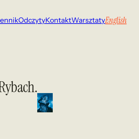
English
iennik
Odczyty
Kontakt
Warsztaty
 Rybach.