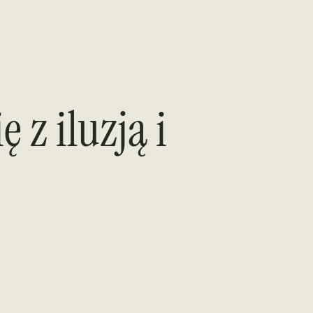
 z iluzją i