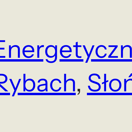
Energetycz
Rybach
, 
Sło