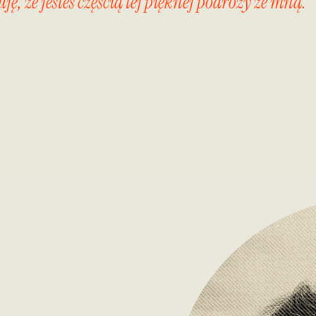
, że jesteś częścią tej pięknej podróży ze mną.