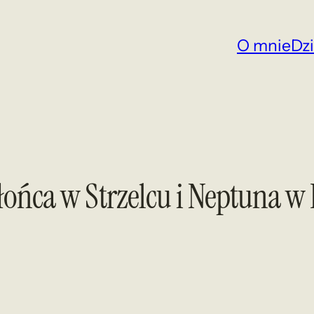
O mnie
Dz
łońca w Strzelcu i Neptuna w