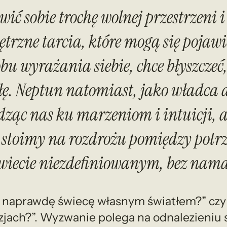
wić sobie trochę wolnej przestrzeni i
rzne tarcia, które mogą się pojawić
obu wyrażania siebie, chce błyszcze
iłę. Neptun natomiast, jako władca 
dząc nas ku marzeniom i intuicji, al
 stoimy na rozdrożu pomiędzy potrz
wiecie niezdefiniowanym, bez nama
 naprawdę świecę własnym światłem?” czy
zjach?”. Wyzwanie polega na odnalezieniu 