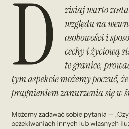
D
zisiaj warto zosta
względu na wewnęt
osobowości i spos
cechy i życiową s
te granice, prowa
tym aspekcie możemy poczuć, że
pragnieniem zanurzenia się w ś
Możemy zadawać sobie pytania — „Czy
oczekiwaniach innych lub własnych ilu