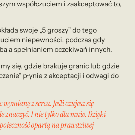
ększym współczuciem i zaakceptować to,
kłada swoje „5 groszy” do tego
czuciem niepewności, podczas gdy
bą a spełnianiem oczekiwań innych.
my się, gdzie brakuje granic lub gdzie
enie” płynie z akceptacji i odwagi do
wymianę z serca. Jeśli czujesz się
znaczyć. I nie tylko dla mnie. Dzięki
połeczność opartą na prawdziwej