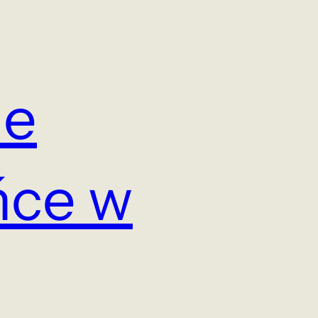
ne
ńce w