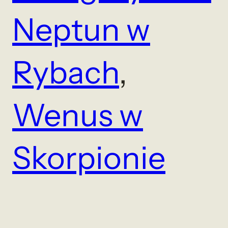
Neptun w
Rybach
, 
Wenus w
Skorpionie