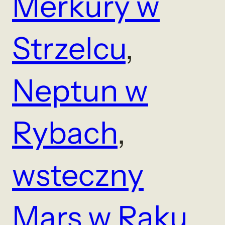
Merkury w
Strzelcu
, 
Neptun w
Rybach
, 
wsteczny
Mars w Raku