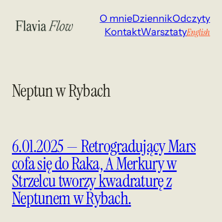
Przejdź
O mnie
Dziennik
Odczyty
do
Kontakt
Warsztaty
English
treści
Neptun w Rybach
6.01.2025 — Retrogradujący Mars
cofa się do Raka, A Merkury w
Strzelcu tworzy kwadraturę z
Neptunem w Rybach.