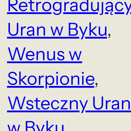
Retrogradując
Uran w Byku
, 
Wenus w
Skorpionie
, 
Wsteczny Ura
w Byku