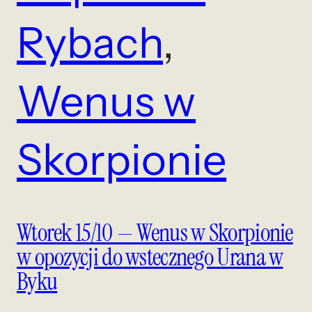
Rybach
, 
Wenus w
Skorpionie
Wtorek 15/10 — Wenus w Skorpionie
w opozycji do wstecznego Urana w
Byku