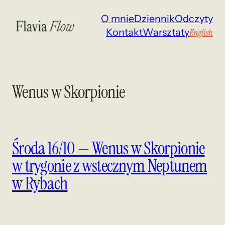
Przejdź
O mnie
Dziennik
Odczyty
do
Kontakt
Warsztaty
English
treści
Wenus w Skorpionie
Środa 16/10 — Wenus w Skorpionie
w trygonie z wstecznym Neptunem
w Rybach