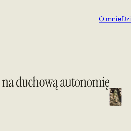
O mnie
Dz
as na duchową autonomię