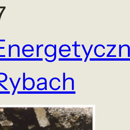
7
Energetycz
Rybach