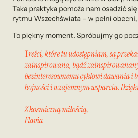
Taka praktyka pomoże nam osadzić się w
rytmu Wszechświata – w pełni obecni, 
To piękny moment. Spróbujmy go poc
T
reści, które tu udostępniam, są przek
zainspirowana, bądź zainspirowanany, b
bezinteresownemu cyklowi dawania i b
hojności i wzajemnym wsparciu. Dziękuję
Z kosmiczną miłością,
Flavia