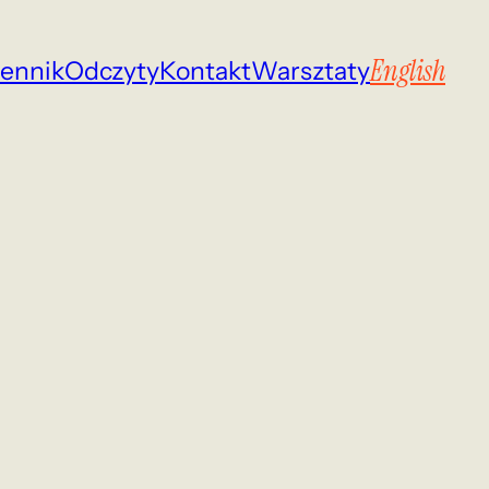
English
iennik
Odczyty
Kontakt
Warsztaty