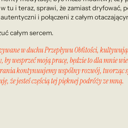
 tu i teraz, sprawi, że zamiast dryfować, 
autentyczni i połączeni z całym otaczając
zuć całym sercem.
azywane w duchu Przepływu Obfitości, kultywując 
y wesprzeć moją pracę, będzie to dla mnie wiele 
rania kontynuujemy wspólny rozwój, tworząc s
, że jesteś częścią tej pięknej podróży ze mną.