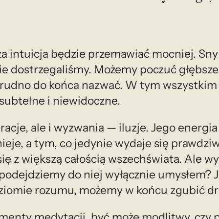
za intuicja będzie przemawiać mocniej. Sny 
ie dostrzegaliśmy. Możemy poczuć głębsze p
 trudno do końca nazwać. W tym wszystkim 
 subtelne i niewidoczne.
racje, ale i wyzwania — iluzje. Jego energi
ieje, a tym, co jedynie wydaje się prawdziw
ię z większą całością wszechświata. Ale w
 podejdziemy do niej wyłącznie umysłem? J
ziomie rozumu, możemy w końcu zgubić drog
enty medytacji, być może modlitwy, czy p