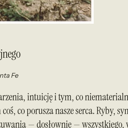
yjnego
anta Fe
zenia, intuicję i tym, co niematerial
 coś, co porusza nasze serca. Ryby, sy
zuwania — dosłownie — wszystkiego, 